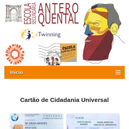
Início
Exames
Oferta formativa
Cartão de Cidadania Universal
SIGE
ESAQ sem Bullying