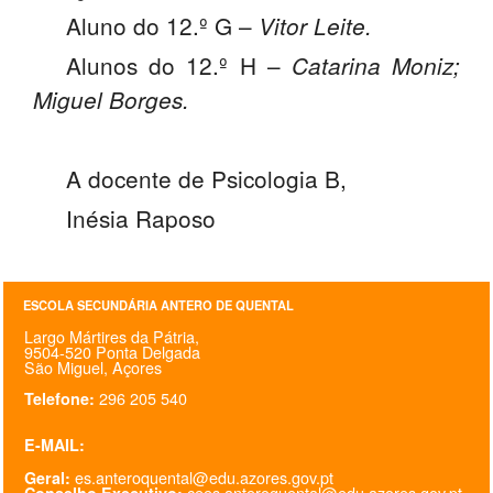
Aluno do 12.º G –
Vitor Leite.
Alunos do 12.º H –
Catarina Moniz;
Miguel Borges.
A docente de Psicologia B,
Inésia Raposo
ESCOLA SECUNDÁRIA ANTERO DE QUENTAL
Largo Mártires da Pátria,
9504-520 Ponta Delgada
São Miguel, Açores
296 205 540
Telefone:
E-MAIL:
es.anteroquental@edu.azores.gov.pt
Geral:
cees.anteroquental@edu.azores.gov.pt
Conselho Executivo: