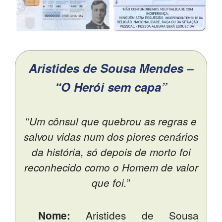
SASE
Clubes Escolares
Matrículas
Aristides de Sousa Mendes –
FOR
ma
ESAQ
“O Herói sem capa”
@parlamentodosjovens_esaq
“
Um cônsul que quebrou as regras e
@esaq.erasmus
salvou vidas num dos piores cenários
@oficina.do.largo
da história, só depois de morto foi
reconhecido como o Homem de valor
@clube_robotica.esaq
”
que foi.
ESCOLA
Aristides de Sousa
ALUNOS
Nome: