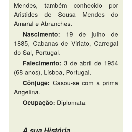
Mendes, também conhecido por
PROFESSORES
Aristides de Sousa Mendes do
ENC. DE EDUCAÇÃO
Amaral e Abranches.
19 de julho de
Nascimento:
1885, Cabanas de Viriato, Carregal
do Sal, Portugal.
3 de abril de 1954
Falecimento:
(68 anos), Lisboa, Portugal.
Casou-se com a prima
Cônjuge:
Angelina.
Diplomata.
Ocupação:
A sua História