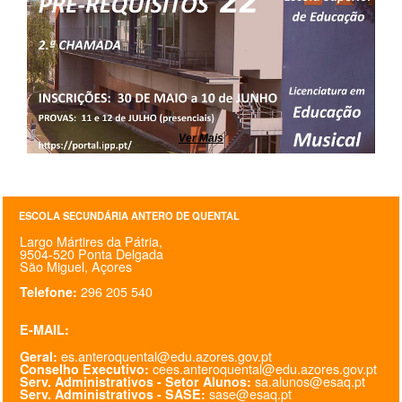
SASE
Clubes Escolares
Matrículas
Ver Mais
FOR
ma
ESAQ
@parlamentodosjovens_esaq
ESCOLA SECUNDÁRIA ANTERO DE QUENTAL
@esaq.erasmus
Largo Mártires da Pátria,
9504-520 Ponta Delgada
@oficina.do.largo
São Miguel, Açores
296 205 540
Telefone:
@clube_robotica.esaq
E-MAIL:
ESCOLA
es.anteroquental@edu.azores.gov.pt
Geral:
cees.anteroquental@edu.azores.gov.pt
Conselho Executivo:
sa.alunos@esaq.pt
Serv. Administrativos - Setor Alunos:
ALUNOS
sase@esaq.pt
Serv. Administrativos - SASE: