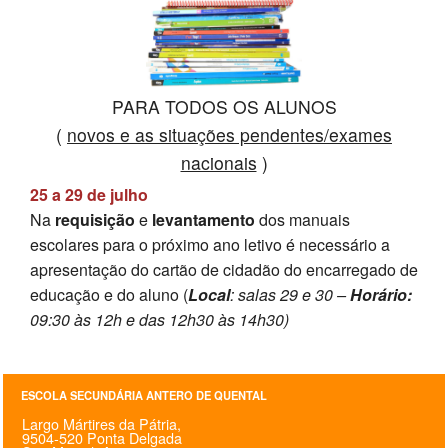
SASE
Clubes Escolares
PARA TODOS OS ALUNOS
Matrículas
(
novos e as situações pendentes/exames
FOR
ma
ESAQ
nacionais
)
25 a 29 de julho
@parlamentodosjovens_esaq
Na
requisição
e
levantamento
dos manuais
escolares para o próximo ano letivo é necessário a
@esaq.erasmus
apresentação do cartão de cidadão do encarregado de
educação e do aluno (
Local
: salas 29 e 30 –
Horário:
@oficina.do.largo
09:30 às 12h e das 12h30 às 14h30)
@clube_robotica.esaq
ESCOLA
ESCOLA SECUNDÁRIA ANTERO DE QUENTAL
Largo Mártires da Pátria,
ALUNOS
9504-520 Ponta Delgada