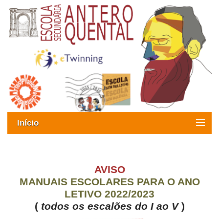
Início
Exames
Oferta formativa
AVISO
MANUAIS ESCOLARES PARA O ANO
SIGE
LETIVO 2022/2023
(
todos os escalões do I ao V
)
ESAQ sem Bullying