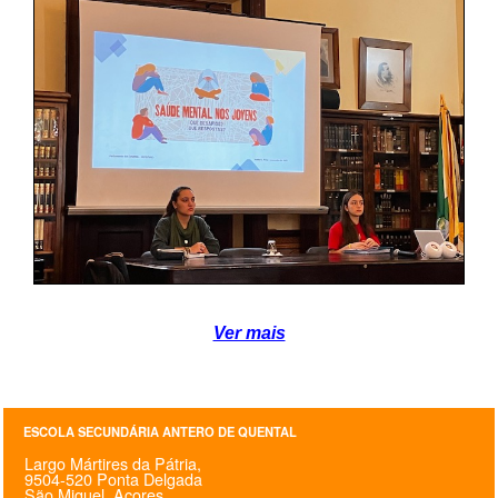
SASE
Clubes Escolares
Matrículas
FOR
ma
ESAQ
@parlamentodosjovens_esaq
@esaq.erasmus
@oficina.do.largo
Ver mais
@clube_robotica.esaq
ESCOLA
ESCOLA SECUNDÁRIA ANTERO DE QUENTAL
Largo Mártires da Pátria,
ALUNOS
9504-520 Ponta Delgada
São Miguel, Açores