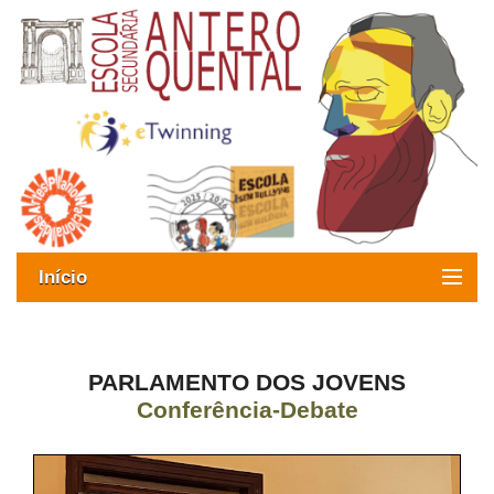
Início
Exames
Oferta formativa
PARLAMENTO DOS JOVENS
Conferência-Debate
SIGE
ESAQ sem Bullying