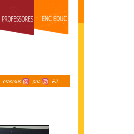
erasmus
pna
PJ