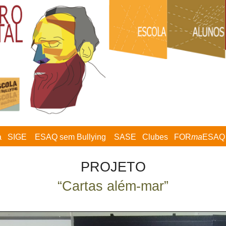
a
SIGE
ESAQ sem Bullying
SASE
Clubes
FOR
ma
ESAQ
PROJETO
“Cartas além-mar”