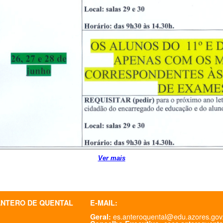
Ver mais
ANTERO DE QUENTAL
E-MAIL:
es.anteroquental@edu.azores.gov
Geral: