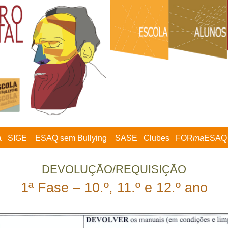
a
SIGE
ESAQ sem Bullying
SASE
Clubes
FOR
ma
ESAQ
DEVOLUÇÃO/REQUISIÇÃO
1ª Fase – 10.º, 11.º e 12.º ano