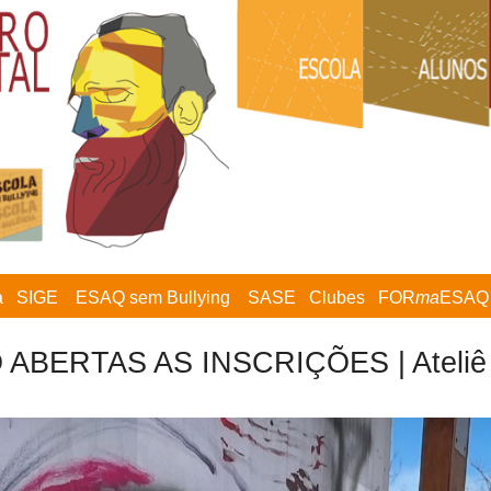
a
SIGE
ESAQ sem Bullying
SASE
Clubes
FOR
ma
ESAQ
ABERTAS AS INSCRIÇÕES | Ateliê 