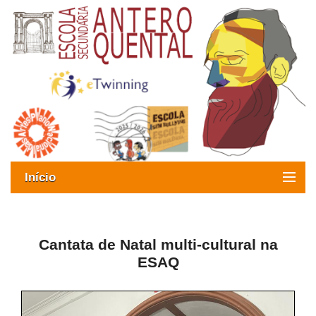
Início
Exames
Oferta formativa
Cantata de Natal multi-cultural na
ESAQ
SIGE
ESAQ sem Bullying