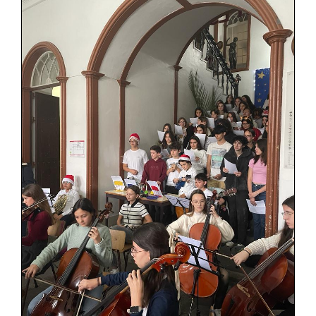
SASE
Clubes Escolares
Matrículas
FOR
ma
ESAQ
@parlamentodosjovens_esaq
@esaq.erasmus
@oficina.do.largo
@clube_robotica.esaq
ESCOLA
ALUNOS