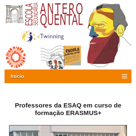
Início
Exames
Oferta formativa
Professores da ESAQ em curso de
formação ERASMUS+
SIGE
ESAQ sem Bullying