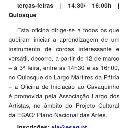
terças-feiras | 14:30/ 16:00h |
PROFESSORES
Quiosque
ENC. DE EDUCAÇÃO
Esta oficina dirige-se a todos os que
queiram iniciar a aprendizagem de um
instrumento de cordas interessante e
versátil, decorre, a partir de 12 de março
– à 3ª feira, entre as 14h30 e as 16h00,
no Quiosque do Largo Mártires da Pátria
– a Oficina de Iniciação ao Cavaquinho
é promovida pela Associação Largo dos
Artistas, no âmbito do Projeto Cultural
da ESAQ/ Plano Nacional das Artes.
Inscrições:
ala@esaq.pt