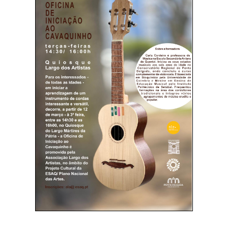
SASE
Clubes Escolares
Matrículas
FOR
ma
ESAQ
@parlamentodosjovens_esaq
@esaq.erasmus
@oficina.do.largo
@clube_robotica.esaq
ESCOLA
ALUNOS