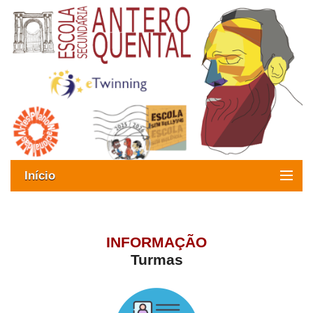
Início
Exames
Oferta formativa
INFORMAÇÃO
Turmas
SIGE
ESAQ sem Bullying