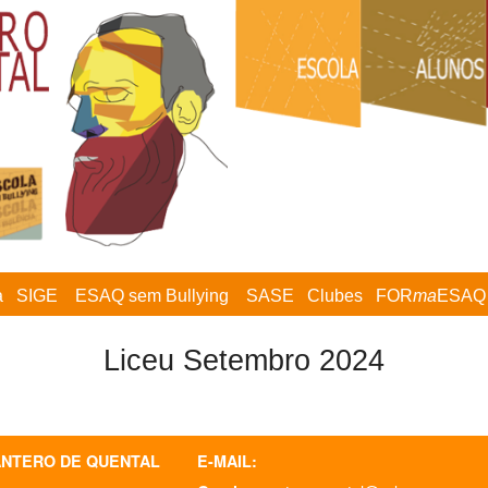
a
SIGE
ESAQ sem Bullying
SASE
Clubes
FOR
ma
ESAQ
Liceu Setembro 2024
ANTERO DE QUENTAL
E-MAIL: