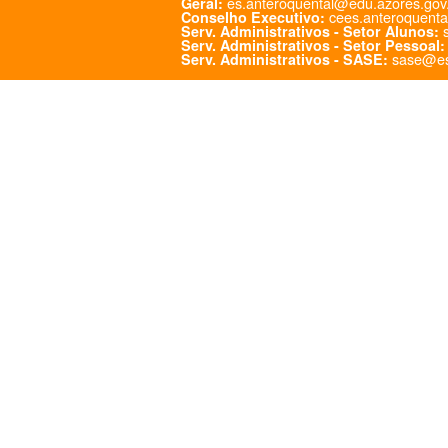
es.anteroquental@edu.azores.gov
Geral:
cees.anteroquenta
Conselho Executivo:
s
Serv. Administrativos - Setor Alunos:
Serv. Administrativos - Setor Pessoal:
sase@es
Serv. Administrativos - SASE: