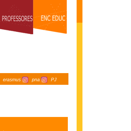
erasmus
pna
PJ