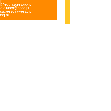
.pt
l@edu.azores.gov.pt
a.alunos@esaq.pt
sa.pessoal@esaq.pt
aq.pt