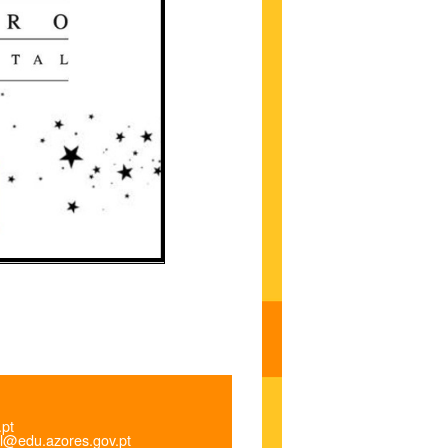
.pt
l@edu.azores.gov.pt