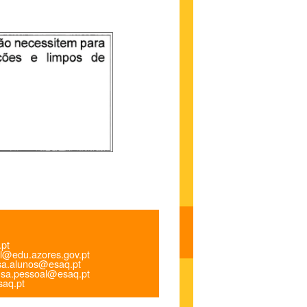
.pt
l@edu.azores.gov.pt
a.alunos@esaq.pt
sa.pessoal@esaq.pt
aq.pt