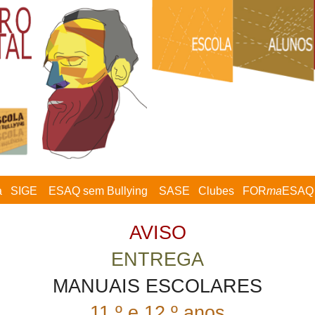
a
SIGE
ESAQ sem Bullying
SASE
Clubes
FOR
ma
ESAQ
AVISO
ENTREGA
MANUAIS ESCOLARES
11.º e 12.º anos