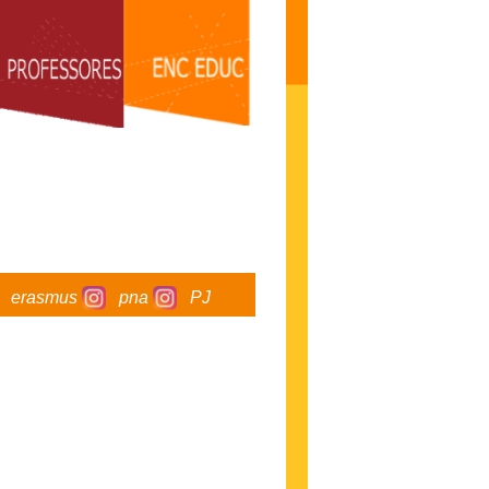
erasmus
pna
PJ