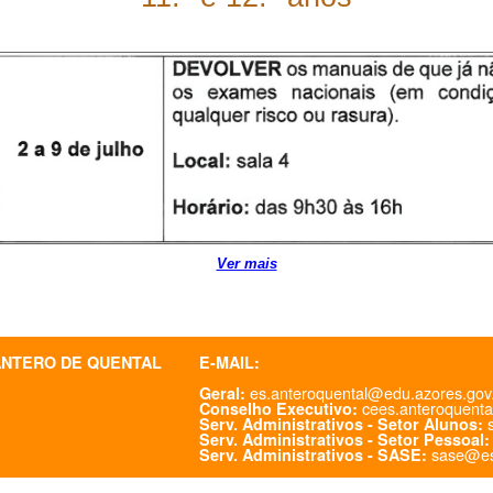
Ver mais
ANTERO DE QUENTAL
E-MAIL:
es.anteroquental@edu.azores.gov
Geral:
cees.anteroquenta
Conselho Executivo:
s
Serv. Administrativos - Setor Alunos:
Serv. Administrativos - Setor Pessoal:
sase@es
Serv. Administrativos - SASE: