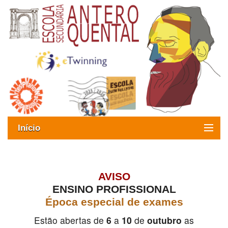
Início
Exames
Oferta formativa
AVISO
ENSINO PROFISSIONAL
SIGE
Época especial de exames
ESAQ sem Bullying
Estão abertas de
6
a
10
de
outubro
as