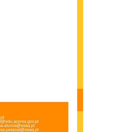
.pt
l@edu.azores.gov.pt
a.alunos@esaq.pt
sa.pessoal@esaq.pt