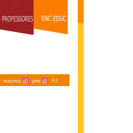
erasmus
pna
PJ