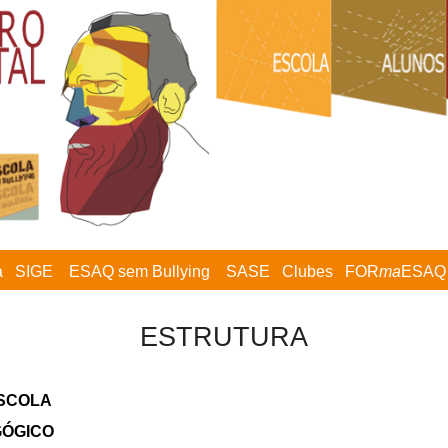
a
SIGE
ESAQ sem Bullying
SASE
Clubes
FOR
ma
ESAQ
ESTRUTURA
ESCOLA
GÓGICO