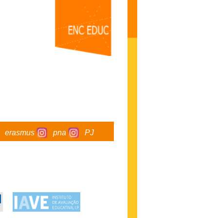
erasmus
pna
PJ