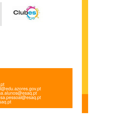
.pt
l@edu.azores.gov.pt
a.alunos@esaq.pt
sa.pessoal@esaq.pt
aq.pt