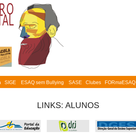
a
SIGE
ESAQ sem Bullying
SASE
Clubes
FOR
ma
ESAQ
LINKS: ALUNOS