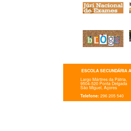
ESCOLA SECUNDÁRIA 
Largo Mártires da Pátria,
9504-520 Ponta Delgada
São Miguel, Açores
296 205 540
Telefone: