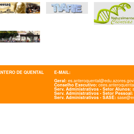
ANTERO DE QUENTAL
E-MAIL:
es.anteroquental@edu.azores.gov
Geral:
cees.anteroquenta
Conselho Executivo:
s
Serv. Administrativos - Setor Alunos:
Serv. Administrativos - Setor Pessoal:
sase@es
Serv. Administrativos - SASE: