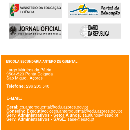
SASE
Clubes Escolares
Matrículas
FOR
ma
ESAQ
@parlamentodosjovens_esaq
ESCOLA SECUNDÁRIA ANTERO DE QUENTAL
Largo Mártires da Pátria,
@esaq.erasmus
9504-520 Ponta Delgada
São Miguel, Açores
@oficina.do.largo
296 205 540
Telefone:
E-MAIL:
@clube_robotica.esaq
es.anteroquental@edu.azores.gov.pt
Geral:
cees.anteroquental@edu.azores.gov.pt
Conselho Executivo:
ESCOLA
sa.alunos@esaq.pt
Serv. Administrativos - Setor Alunos:
sase@esaq.pt
Serv. Administrativos - SASE:
ALUNOS