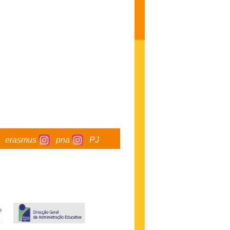
erasmus
pna
PJ