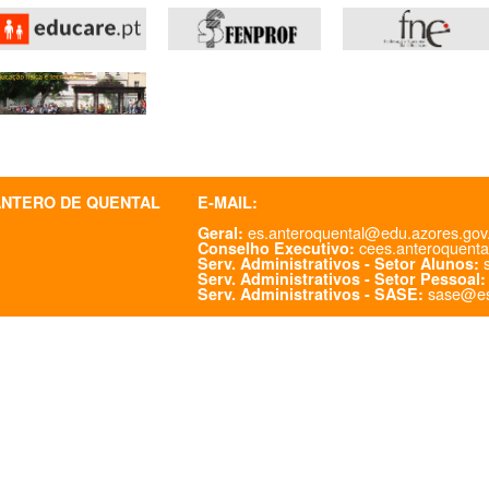
ANTERO DE QUENTAL
E-MAIL:
es.anteroquental@edu.azores.gov
Geral:
cees.anteroquenta
Conselho Executivo:
s
Serv. Administrativos - Setor Alunos:
Serv. Administrativos - Setor Pessoal:
sase@es
Serv. Administrativos - SASE: