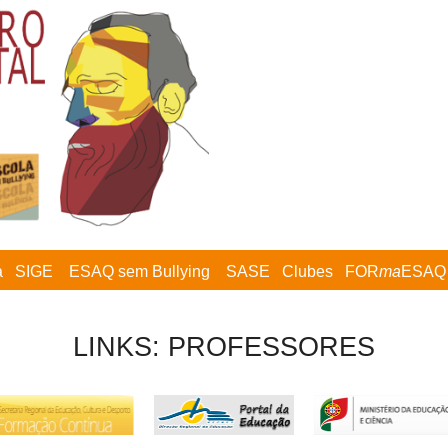
a
SIGE
ESAQ sem Bullying
SASE
Clubes
FOR
ma
ESAQ
LINKS: PROFESSORES