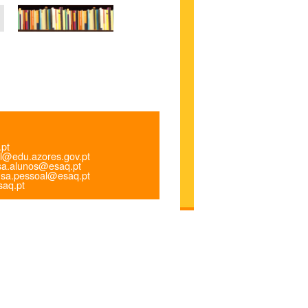
.pt
l@edu.azores.gov.pt
a.alunos@esaq.pt
sa.pessoal@esaq.pt
aq.pt