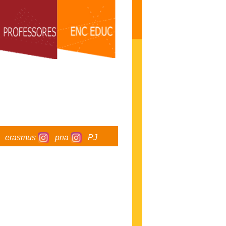
erasmus
pna
PJ