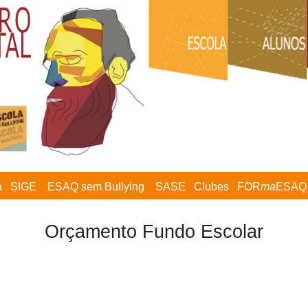
a
SIGE
ESAQ sem Bullying
SASE
Clubes
FOR
ma
ESAQ
Orçamento Fundo Escolar