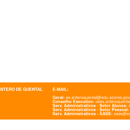
ANTERO DE QUENTAL
E-MAIL:
es.anteroquental@edu.azores.gov
Geral:
cees.anteroquenta
Conselho Executivo:
s
Serv. Administrativos - Setor Alunos:
Serv. Administrativos - Setor Pessoal:
sase@es
Serv. Administrativos - SASE: