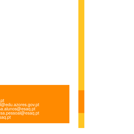
.pt
l@edu.azores.gov.pt
a.alunos@esaq.pt
sa.pessoal@esaq.pt
aq.pt