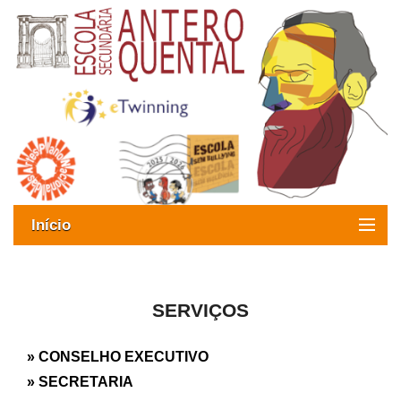
Início
Exames
Oferta formativa
SERVIÇOS
SIGE
» CONSELHO EXECUTIVO
» SECRETARIA
ESAQ sem Bullying