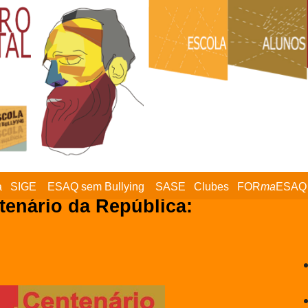
a
SIGE
ESAQ sem Bullying
SASE
Clubes
FOR
ma
ESAQ
tenário da República: