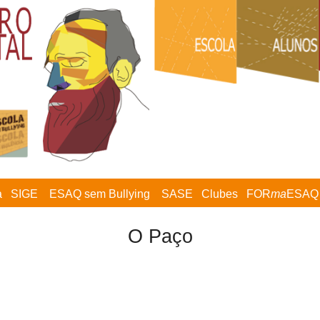
a
SIGE
ESAQ sem Bullying
SASE
Clubes
FOR
ma
ESAQ
O Paço