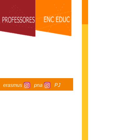
erasmus
pna
PJ