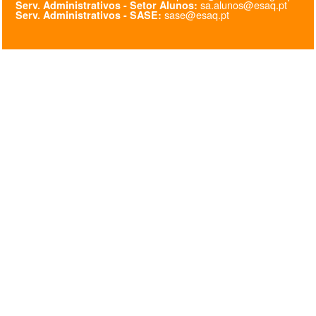
sa.alunos@esaq.pt
Serv. Administrativos - Setor Alunos:
sase@esaq.pt
Serv. Administrativos - SASE:
@esaq.erasmus
@oficina.do.largo
@clube_robotica.esaq
ESCOLA
ALUNOS
PROFESSORES
ENC. DE EDUCAÇÃO