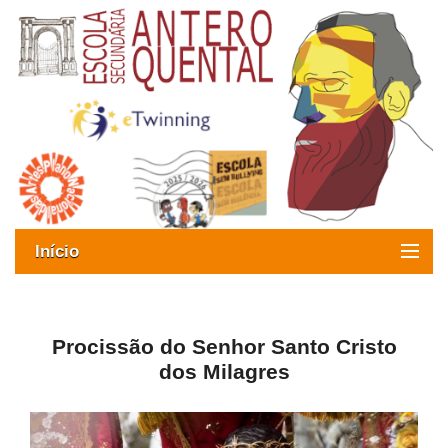
Início
Exames
Oferta formativa
Procissão do Senhor Santo Cristo
dos Milagres
SIGE
ESAQ sem Bullying