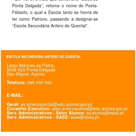
Ponta Delgada”, retoma o nome do Poeta-
Filósofo, o qual a Escola tanto se honra de
ter como Patrono, passando a designar-se
“Escola Secundária Antero de Quental”.
ESCOLA SECUNDÁRIA ANTERO DE QUENTAL
Largo Mártires da Pátria,
9504-520 Ponta Delgada
São Miguel, Açores
296 205 540
Telefone:
E-MAIL:
es.anteroquental@edu.azores.gov.pt
Geral:
cees.anteroquental@edu.azores.gov.pt
Conselho Executivo:
sa.alunos@esaq.pt
Serv. Administrativos - Setor Alunos:
sase@esaq.pt
Serv. Administrativos - SASE: