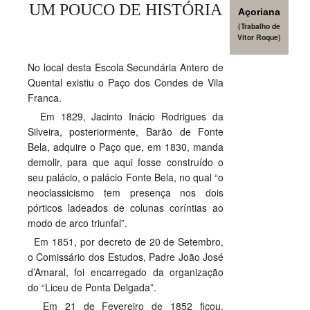
UM POUCO DE HISTÓRIA
Açoriana
SASE
(Trabalho de
Vítor Roque)
Clubes Escolares
No local desta Escola Secundária Antero de
Matrículas
Quental existiu o Paço dos Condes de Vila
Franca.
FOR
ma
ESAQ
Em 1829, Jacinto Inácio Rodrigues da
Silveira, posteriormente, Barão de Fonte
@parlamentodosjovens_esaq
Bela, adquire o Paço que, em 1830, manda
demolir, para que aqui fosse construído o
@esaq.erasmus
seu palácio, o palácio Fonte Bela, no qual “o
neoclassicismo tem presença nos dois
@oficina.do.largo
pórticos ladeados de colunas coríntias ao
modo de arco triunfal”.
@clube_robotica.esaq
Em 1851, por decreto de 20 de Setembro,
o Comissário dos Estudos, Padre João José
ESCOLA
d’Amaral, foi encarregado da organização
do “Liceu de Ponta Delgada”.
ALUNOS
Em 21 de Fevereiro de 1852 ficou,