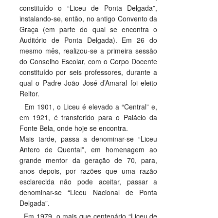
constituído o “Liceu de Ponta Delgada”,
PROFESSORES
instalando-se, então, no antigo Convento da
Graça (em parte do qual se encontra o
ENC. DE EDUCAÇÃO
Auditório de Ponta Delgada). Em 26 do
mesmo mês, realizou-se a primeira sessão
do Conselho Escolar, com o Corpo Docente
constituído por seis professores, durante a
qual o Padre João José d’Amaral foi eleito
Reitor.
Em 1901, o Liceu é elevado a “Central” e,
em 1921, é transferido para o Palácio da
Fonte Bela, onde hoje se encontra.
Mais tarde, passa a denominar-se “Liceu
Antero de Quental”, em homenagem ao
grande mentor da geração de 70, para,
anos depois, por razões que uma razão
esclarecida não pode aceitar, passar a
denominar-se “Liceu Nacional de Ponta
Delgada”.
Em 1979, o mais que centenário “Liceu de