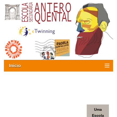
Início
Exames
Oferta formativa
UM POUCO DE HISTÓRIA
SIGE
Uma
ESAQ sem Bullying
Escola