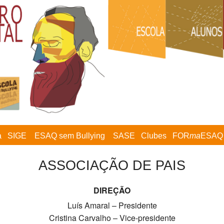
a
SIGE
ESAQ sem Bullying
SASE
Clubes
FOR
ma
ESAQ
ASSOCIAÇÃO DE PAIS
DIREÇÃO
Luís Amaral – Presidente
Cristina Carvalho – Vice-presidente