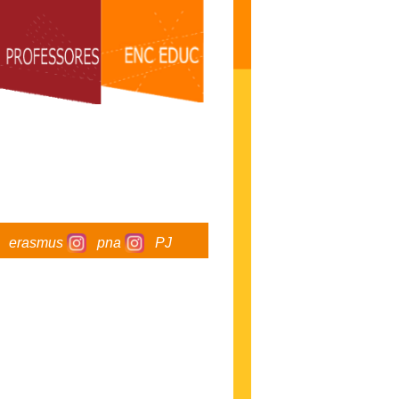
erasmus
pna
PJ