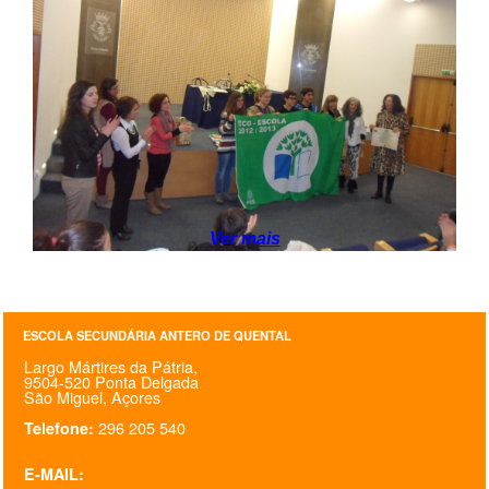
SASE
Clubes Escolares
Matrículas
FOR
ma
ESAQ
@parlamentodosjovens_esaq
Ver mais
@esaq.erasmus
@oficina.do.largo
ESCOLA SECUNDÁRIA ANTERO DE QUENTAL
Largo Mártires da Pátria,
@clube_robotica.esaq
9504-520 Ponta Delgada
São Miguel, Açores
ESCOLA
296 205 540
Telefone:
ALUNOS
E-MAIL: