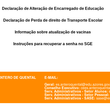
Declaração de Alteração de Encarregado de Educação
Declaração de Perda de direito de Transporte Escolar
Informação sobre atualização de vacinas
Instruções para recuperar a senha no SGE
ANTERO DE QUENTAL
E-MAIL:
es.anteroquental@edu.azores.gov
Geral:
cees.anteroquenta
Conselho Executivo:
s
Serv. Administrativos - Setor Alunos:
Serv. Administrativos - Setor Pessoal:
sase@es
Serv. Administrativos - SASE: