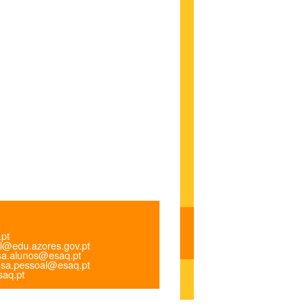
.pt
l@edu.azores.gov.pt
a.alunos@esaq.pt
sa.pessoal@esaq.pt
aq.pt