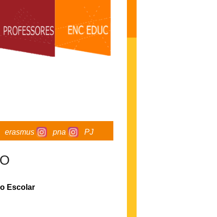
erasmus
pna
PJ
ÃO
o Escolar