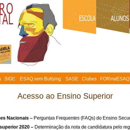
a
SIGE
ESAQ sem Bullying
SASE
Clubes
FOR
ma
ESAQ
Acesso ao Ensino Superior
es Nacionais –
Perguntas Frequentes (FAQs) do Ensino Secu
superior 2020 –
Determinação da nota de candidatura pelo re