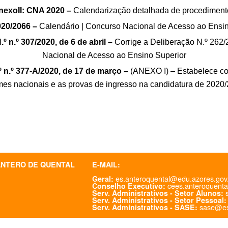
nexoII: CNA 2020 –
Calendarização detalhada de procediment
20/2066 –
Calendário | Concurso Nacional de Acesso ao Ensi
n.º 307/2020, de 6 de abril –
Corrige a Deliberação N.º 262
Nacional de Acesso ao Ensino Superior
.º 377-A/2020, de 17 de março –
(ANEXO I) – Estabelece co
es nacionais e as provas de ingresso na candidatura de 2020
ANTERO DE QUENTAL
E-MAIL:
es.anteroquental@edu.azores.gov
Geral:
cees.anteroquenta
Conselho Executivo:
s
Serv. Administrativos - Setor Alunos:
Serv. Administrativos - Setor Pessoal:
sase@es
Serv. Administrativos - SASE: