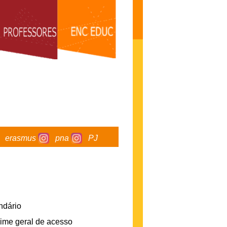
erasmus
pna
PJ
ndário
gime geral de acesso