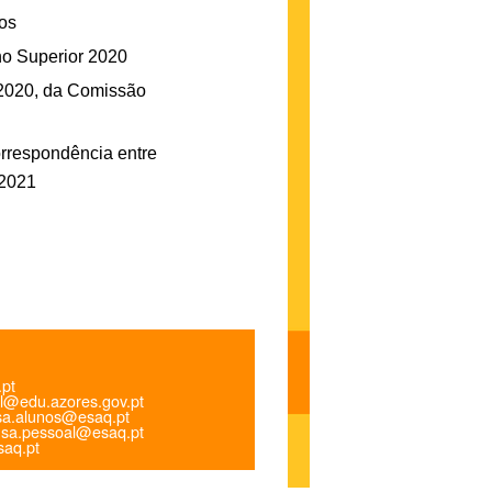
os
no Superior 2020
/2020, da Comissão
rrespondência entre
/2021
.pt
l@edu.azores.gov.pt
a.alunos@esaq.pt
sa.pessoal@esaq.pt
aq.pt