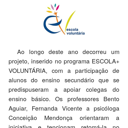
SASE
Clubes Escolares
Matrículas
FOR
ma
ESAQ
Ao longo deste ano decorreu um
@parlamentodosjovens_esaq
projeto, inserido no programa ESCOLA+
VOLUNTÁRIA, com a participação de
@esaq.erasmus
alunos do ensino secundário que se
@oficina.do.largo
predispuseram a apoiar colegas do
ensino básico. Os professores Bento
@clube_robotica.esaq
Aguiar, Fernanda Vicente a psicóloga
ESCOLA
Conceição Mendonça orientaram a
ALUNOS
iniciativa e tencionam retomá-la no