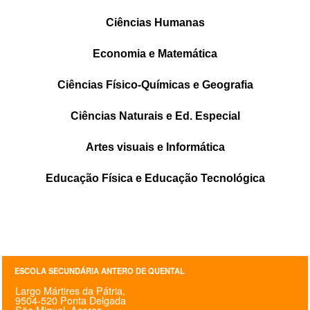
SASE
Ciências Humanas
Clubes Escolares
Economia e Matemática
Matrículas
Ciências Físico-Químicas e Geografia
FOR
ma
ESAQ
Ciências Naturais e Ed. Especial
@parlamentodosjovens_esaq
Artes visuais e Informática
@esaq.erasmus
Educação Física e Educação Tecnológica
@oficina.do.largo
@clube_robotica.esaq
ESCOLA
ESCOLA SECUNDÁRIA ANTERO DE QUENTAL
Largo Mártires da Pátria,
ALUNOS
9504-520 Ponta Delgada
São Miguel, Açores