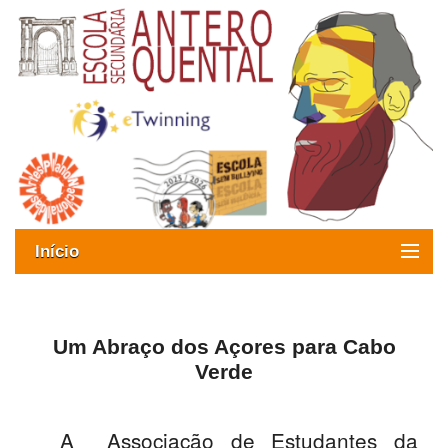
Início
Exames
Oferta formativa
Um Abraço dos Açores para Cabo
Verde
SIGE
ESAQ sem Bullying
A Associação de Estudantes da