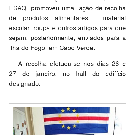
ESAQ promoveu uma ação de recolha
SASE
de produtos alimentares, material
Clubes Escolares
escolar, roupa e outros artigos para que
Matrículas
sejam, posteriormente, enviados para a
Ilha do Fogo, em Cabo Verde.
FOR
ma
ESAQ
@parlamentodosjovens_esaq
A recolha efetuou-se nos dias 26 e
27 de janeiro, no hall do edifício
@esaq.erasmus
designado.
@oficina.do.largo
@clube_robotica.esaq
ESCOLA
ALUNOS