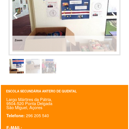
PROFESSORES
ENC. DE EDUCAÇÃO
Zoom
ESCOLA SECUNDÁRIA ANTERO DE QUENTAL
Largo Mártires da Pátria,
9504-520 Ponta Delgada
São Miguel, Açores
296 205 540
Telefone:
E-MAIL: