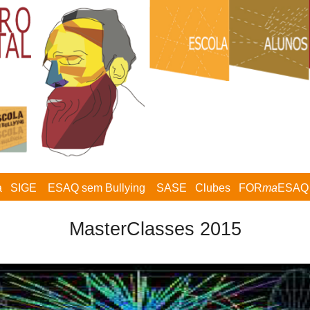
a
SIGE
ESAQ sem Bullying
SASE
Clubes
FOR
ma
ESAQ
MasterClasses 2015