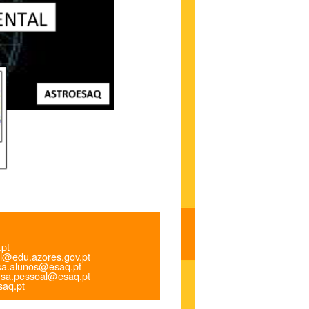
.pt
l@edu.azores.gov.pt
a.alunos@esaq.pt
sa.pessoal@esaq.pt
aq.pt