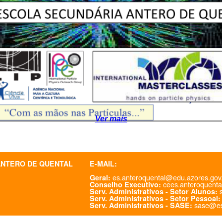
Ver mais
ANTERO DE QUENTAL
E-MAIL:
es.anteroquental@edu.azores.gov
Geral:
cees.anteroquenta
Conselho Executivo:
s
Serv. Administrativos - Setor Alunos:
Serv. Administrativos - Setor Pessoal:
sase@es
Serv. Administrativos - SASE: