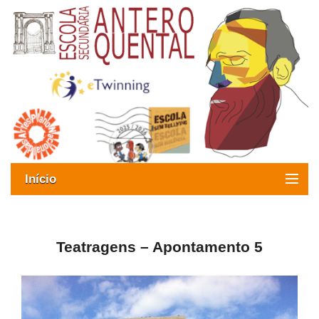
Início
Exames
Oferta formativa
Teatragens – Apontamento 5
SIGE
ESAQ sem Bullying