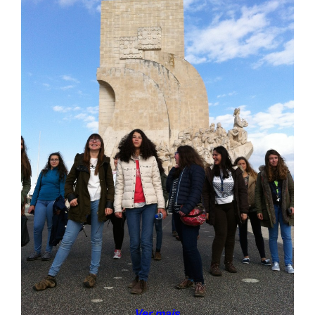
SASE
Clubes Escolares
Matrículas
FOR
ma
ESAQ
@parlamentodosjovens_esaq
@esaq.erasmus
@oficina.do.largo
@clube_robotica.esaq
ESCOLA
ALUNOS
Ver mais