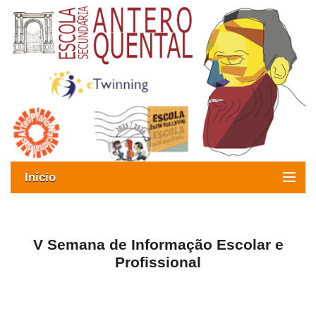
Início
Exames
Oferta formativa
V Semana de Informação Escolar e
Profissional
SIGE
ESAQ sem Bullying