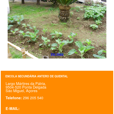
SASE
Clubes Escolares
Matrículas
FOR
ma
ESAQ
@parlamentodosjovens_esaq
Ver mais
@esaq.erasmus
@oficina.do.largo
ESCOLA SECUNDÁRIA ANTERO DE QUENTAL
Largo Mártires da Pátria,
@clube_robotica.esaq
9504-520 Ponta Delgada
São Miguel, Açores
296 205 540
Telefone:
ESCOLA
E-MAIL:
ALUNOS