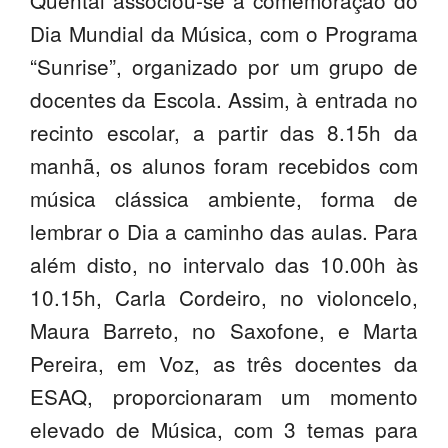
Quental associou-se à comemoração do
SASE
Dia Mundial da Música, com o Programa
“Sunrise”, organizado por um grupo de
Clubes Escolares
docentes da Escola. Assim, à entrada no
Matrículas
recinto escolar, a partir das 8.15h da
FOR
ma
ESAQ
manhã, os alunos foram recebidos com
música clássica ambiente, forma de
@parlamentodosjovens_esaq
lembrar o Dia a caminho das aulas. Para
@esaq.erasmus
além disto, no intervalo das 10.00h às
10.15h, Carla Cordeiro, no violoncelo,
@oficina.do.largo
Maura Barreto, no Saxofone, e Marta
@clube_robotica.esaq
Pereira, em Voz, as três docentes da
ESCOLA
ESAQ, proporcionaram um momento
elevado de Música, com 3 temas para
ALUNOS