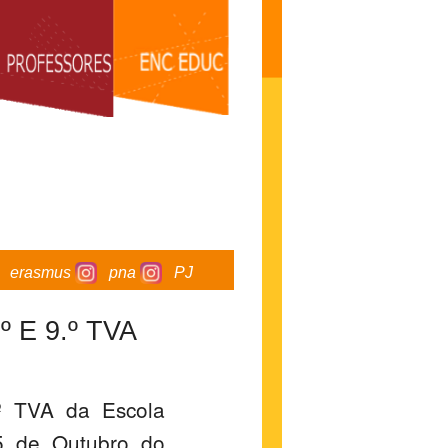
erasmus
pna
PJ
E 9.º TVA
.º TVA da Escola
5 de Outubro do