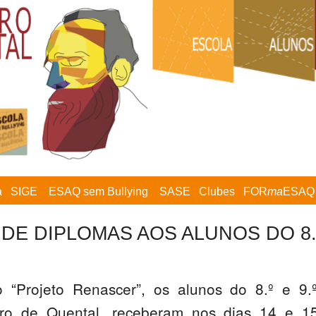
a
SIGE
ESAQ sem Bullying
SASE
Clubes
FOR
ma
ESAQ
DE DIPLOMAS AOS ALUNOS DO 8.º 
 “Projeto Renascer”, os alunos do 8.º e 9
ero de Quental, receberam nos dias 14 e 1