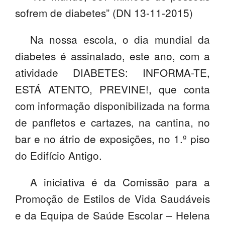
sofrem de diabetes” (DN 13-11-2015)
SASE
Clubes Escolares
Na nossa escola, o dia mundial da
diabetes é assinalado, este ano, com a
Matrículas
atividade DIABETES: INFORMA-TE,
FOR
ma
ESAQ
ESTÁ ATENTO, PREVINE!, que conta
@parlamentodosjovens_esaq
com informação disponibilizada na forma
de panfletos e cartazes, na cantina, no
@esaq.erasmus
bar e no átrio de exposições, no 1.º piso
@oficina.do.largo
do Edifício Antigo.
@clube_robotica.esaq
A iniciativa é da Comissão para a
ESCOLA
Promoção de Estilos de Vida Saudáveis
e da Equipa de Saúde Escolar – Helena
ALUNOS