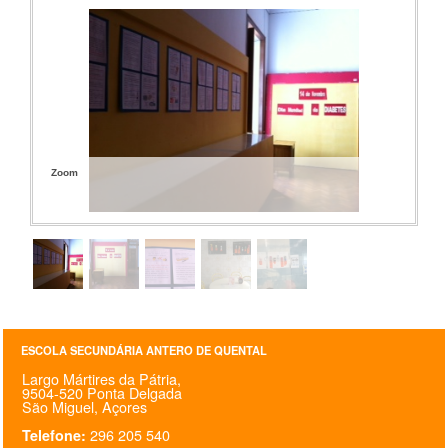
Zoom
ESCOLA SECUNDÁRIA ANTERO DE QUENTAL
Largo Mártires da Pátria,
9504-520 Ponta Delgada
São Miguel, Açores
296 205 540
Telefone: