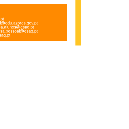
.pt
l@edu.azores.gov.pt
a.alunos@esaq.pt
sa.pessoal@esaq.pt
aq.pt