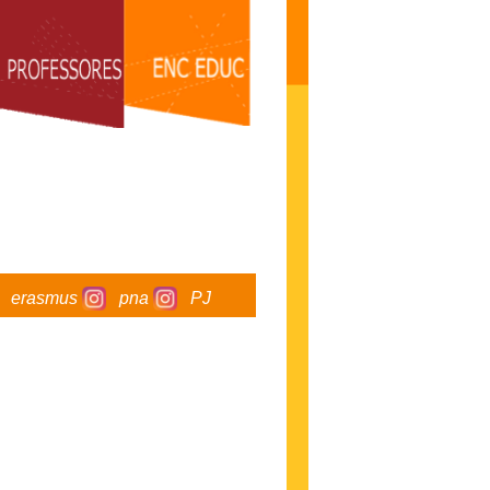
erasmus
pna
PJ