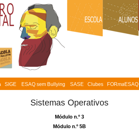
a
SIGE
ESAQ sem Bullying
SASE
Clubes
FOR
ma
ESAQ
Sistemas Operativos
Módulo n.º 3
Módulo n.º 5B