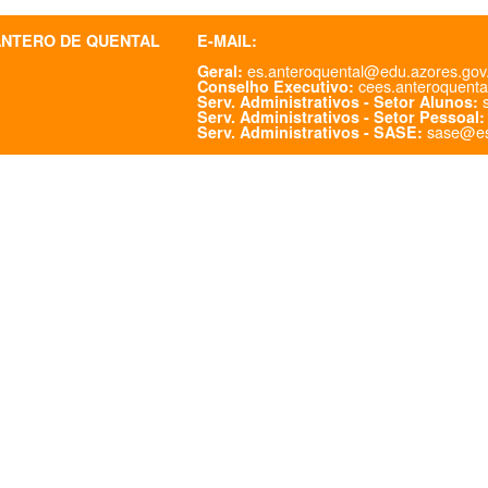
ANTERO DE QUENTAL
E-MAIL:
es.anteroquental@edu.azores.gov
Geral:
cees.anteroquenta
Conselho Executivo:
s
Serv. Administrativos - Setor Alunos:
Serv. Administrativos - Setor Pessoal:
sase@es
Serv. Administrativos - SASE: