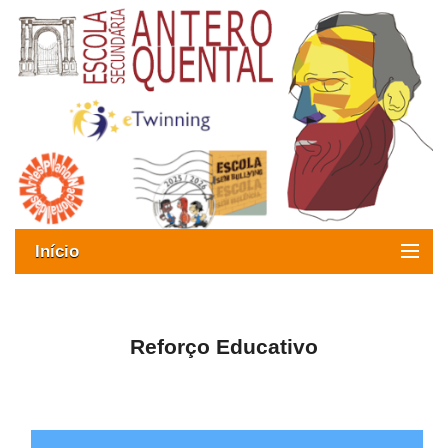
Início
Exames
Oferta formativa
Reforço Educativo
SIGE
ESAQ sem Bullying