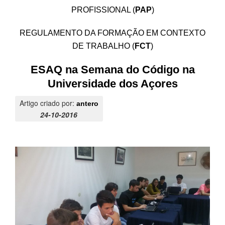
PROFISSIONAL (
PAP
)
SASE
REGULAMENTO DA FORMAÇÃO EM CONTEXTO
Clubes Escolares
DE TRABALHO (
FCT
)
Matrículas
ESAQ na Semana do Código na
FOR
ma
ESAQ
Universidade dos Açores
@parlamentodosjovens_esaq
Artigo criado por:
antero
24-10-2016
@esaq.erasmus
@oficina.do.largo
@clube_robotica.esaq
ESCOLA
ALUNOS