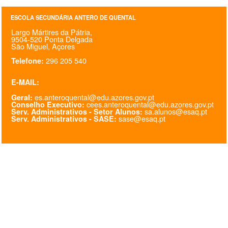
SASE
ESCOLA SECUNDÁRIA ANTERO DE QUENTAL
Largo Mártires da Pátria,
Clubes Escolares
9504-520 Ponta Delgada
São Miguel, Açores
Matrículas
296 205 540
Telefone:
FOR
ma
ESAQ
E-MAIL:
es.anteroquental@edu.azores.gov.pt
Geral:
@parlamentodosjovens_esaq
cees.anteroquental@edu.azores.gov.pt
Conselho Executivo:
sa.alunos@esaq.pt
Serv. Administrativos - Setor Alunos:
sase@esaq.pt
Serv. Administrativos - SASE:
@esaq.erasmus
@oficina.do.largo
@clube_robotica.esaq
ESCOLA
ALUNOS