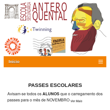
Início
Exames
Oferta formativa
PASSES ESCOLARES
Avisam-se todos os
ALUNOS
que o carregamento dos
SIGE
passes para o mês de NOVEMBRO
Ver Mais
ESAQ sem Bullying