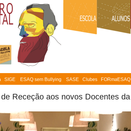
a
SIGE
ESAQ sem Bullying
SASE
Clubes
FOR
ma
ESAQ
r de Receção aos novos Docentes d