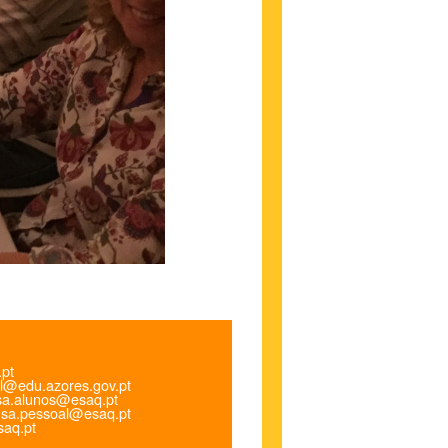
.pt
l@edu.azores.gov.pt
a.alunos@esaq.pt
sa.pessoal@esaq.pt
aq.pt