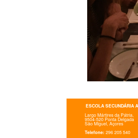
ESCOLA SECUNDÁRIA 
Largo Mártires da Pátria,
9504-520 Ponta Delgada
São Miguel, Açores
296 205 540
Telefone: