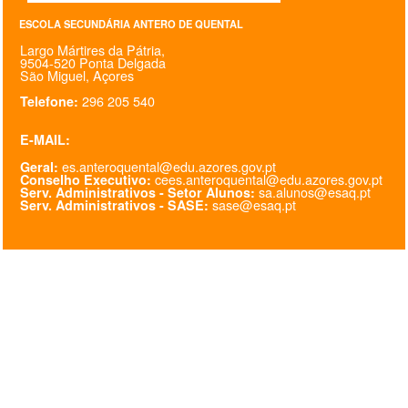
SASE
ESCOLA SECUNDÁRIA ANTERO DE QUENTAL
Largo Mártires da Pátria,
9504-520 Ponta Delgada
Clubes Escolares
São Miguel, Açores
296 205 540
Telefone:
Matrículas
E-MAIL:
FOR
ma
ESAQ
es.anteroquental@edu.azores.gov.pt
Geral:
cees.anteroquental@edu.azores.gov.pt
Conselho Executivo:
@parlamentodosjovens_esaq
sa.alunos@esaq.pt
Serv. Administrativos - Setor Alunos:
sase@esaq.pt
Serv. Administrativos - SASE:
@esaq.erasmus
@oficina.do.largo
@clube_robotica.esaq
ESCOLA
ALUNOS