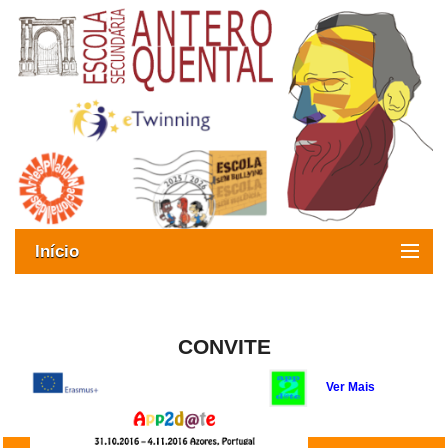
Início
Exames
Oferta formativa
CONVITE
SIGE
Ver Mais
ESAQ sem Bullying