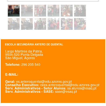
PROFESSORES
ENC. DE EDUCAÇÃO
ESCOLA SECUNDÁRIA ANTERO DE QUENTAL
Largo Mártires da Pátria,
9504-520 Ponta Delgada
São Miguel, Açores
296 205 540
Telefone:
E-MAIL:
es.anteroquental@edu.azores.gov.pt
Geral:
cees.anteroquental@edu.azores.gov.pt
Conselho Executivo:
sa.alunos@esaq.pt
Serv. Administrativos - Setor Alunos:
sase@esaq.pt
Serv. Administrativos - SASE: