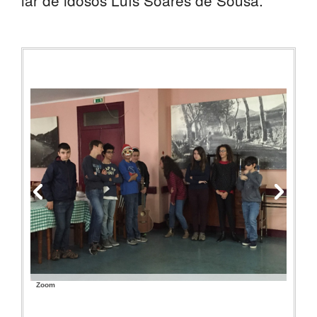
lar de idosos Luís Soares de Sousa.
SASE
Clubes Escolares
Matrículas
FOR
ma
ESAQ
@parlamentodosjovens_esaq
@esaq.erasmus
@oficina.do.largo
@clube_robotica.esaq
ESCOLA
Zoom
ALUNOS