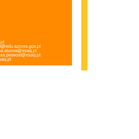
.pt
l@edu.azores.gov.pt
a.alunos@esaq.pt
sa.pessoal@esaq.pt
aq.pt