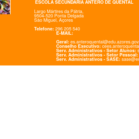
ESCOLA SECUNDÁRIA ANTERO DE QUENTAL
Largo Mártires da Pátria,
9504-520 Ponta Delgada
São Miguel, Açores
296 205 540
Telefone:
E-MAIL:
es.anteroquental@edu.azores.gov
Geral:
cees.anteroquenta
Conselho Executivo:
s
Serv. Administrativos - Setor Alunos:
Serv. Administrativos - Setor Pessoal:
sase@es
Serv. Administrativos - SASE: