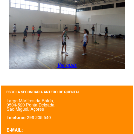
SASE
Clubes Escolares
Matrículas
FOR
ma
ESAQ
@parlamentodosjovens_esaq
Ver mais
@esaq.erasmus
@oficina.do.largo
ESCOLA SECUNDÁRIA ANTERO DE QUENTAL
Largo Mártires da Pátria,
@clube_robotica.esaq
9504-520 Ponta Delgada
São Miguel, Açores
ESCOLA
296 205 540
Telefone:
ALUNOS
E-MAIL: