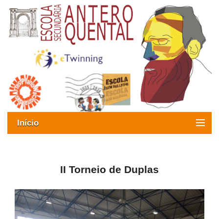
Início
Exames
Oferta formativa
II Torneio de Duplas
SIGE
ESAQ sem Bullying