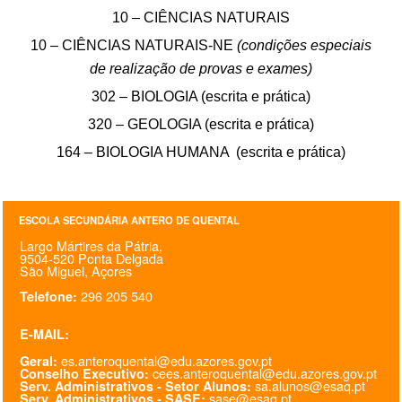
10 – CIÊNCIAS NATURAIS
SASE
10 – CIÊNCIAS NATURAIS-NE
(condições especiais
Clubes Escolares
de realização de provas e exames)
302 – BIOLOGIA (escrita e prática)
Matrículas
320 – GEOLOGIA (escrita e prática)
FOR
ma
ESAQ
164 – BIOLOGIA HUMANA (escrita e prática)
@parlamentodosjovens_esaq
ESCOLA SECUNDÁRIA ANTERO DE QUENTAL
@esaq.erasmus
Largo Mártires da Pátria,
9504-520 Ponta Delgada
@oficina.do.largo
São Miguel, Açores
296 205 540
Telefone:
@clube_robotica.esaq
E-MAIL:
ESCOLA
es.anteroquental@edu.azores.gov.pt
Geral:
cees.anteroquental@edu.azores.gov.pt
Conselho Executivo:
sa.alunos@esaq.pt
ALUNOS
Serv. Administrativos - Setor Alunos:
sase@esaq.pt
Serv. Administrativos - SASE: